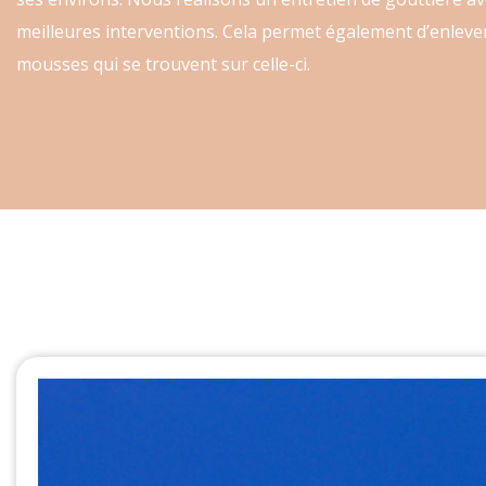
meilleures interventions. Cela permet également d’enlever
mousses qui se trouvent sur celle-ci.