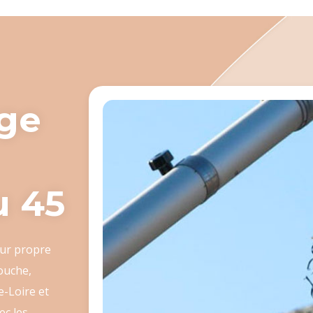
age
u 45
eur propre
ouche,
e-Loire et
ec les