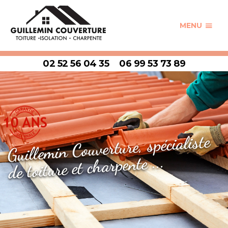
MENU
02 52 56 04 35
06 99 53 73 89
Guillemin Couverture, spécialiste
de toiture et charpente ...