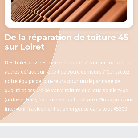
De la réparation de toiture 45
sur Loiret
Des tuiles cassées, une infiltration d’eau sur toiture ou
autres défaut sur le toit de votre demeure ? Contactez
notre équipe de couvreurs pour un dépannage de
qualité et assuré de votre toiture quel que soit le type
(ardoise, tuile, fibrociment ou bardeaux). Nous pouvons
intervenir rapidement et en urgence dans tout 45300.