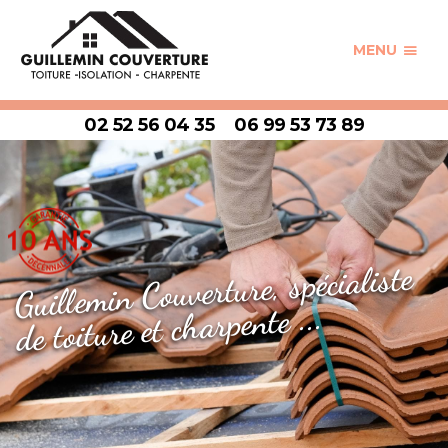
MENU
02 52 56 04 35
06 99 53 73 89
Guillemin Couverture, spécialiste
de toiture et charpente ...